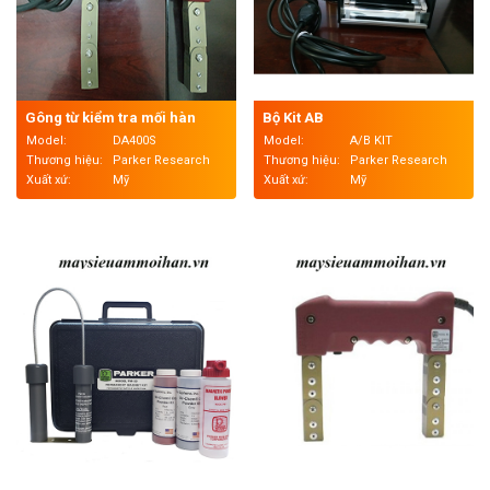
Gông từ kiểm tra mối hàn
Bộ Kit AB
Model:
DA400S
Model:
A/B KIT
Thương hiệu:
Parker Research
Thương hiệu:
Parker Research
Xuất xứ:
Mỹ
Xuất xứ:
Mỹ