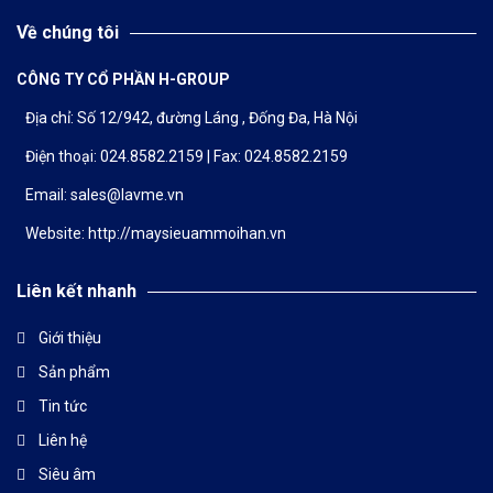
Về chúng tôi
CÔNG TY CỔ PHẦN H-GROUP
Địa chỉ: Số 12/942, đường Láng , Đống Đa, Hà Nội
Điện thoại:
024.8582.2159
| Fax:
024.8582.2159
Email:
sales@lavme.vn
Website:
http://maysieuammoihan.vn
Liên kết nhanh
Giới thiệu
Sản phẩm
Tin tức
Liên hệ
Siêu âm